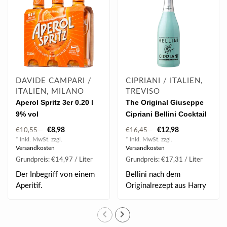
DAVIDE CAMPARI /
CIPRIANI / ITALIEN,
ITALIEN, MILANO
TREVISO
Aperol Spritz 3er 0.20 l
The Original Giuseppe
9% vol
Cipriani Bellini Cocktail
0.75 l 5.50% vol
€8,98
€12,98
€10,55
€16,45
* Inkl. MwSt. zzgl.
* Inkl. MwSt. zzgl.
Versandkosten
Versandkosten
Grundpreis: €14,97 / Liter
Grundpreis: €17,31 / Liter
Der Inbegriff von einem
Bellini nach dem
Aperitif.
Originalrezept aus Harry
´s Bar in Venedig. ..