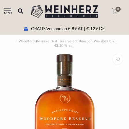
0
MENU
GRATIS Versand ab € 89 AT | € 129 DE
/
Woodford Reserve Distillers Select Bourbon Whiskey 0.7 l
43.20 % vol