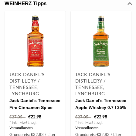
WEINHERZ Tipps
JACK DANIEL’S
JACK DANIEL’S
DISTILLERY /
DISTILLERY /
TENNESSEE,
TENNESSEE,
LYNCHBURG
LYNCHBURG
Jack Daniel's Tennessee
Jack Daniel's Tennessee
Fire Cinnamon Spice
Apple Whiskey 0.7 l 35%
Whisky-Likör 0.7 l 35 %
vol
€22,98
€22,98
€27,05
€27,05
vol
* Inkl. MwSt. zzgl.
* Inkl. MwSt. zzgl.
Versandkosten
Versandkosten
Grundpreis: €32,83 / Liter
Grundpreis: €32,83 / Liter