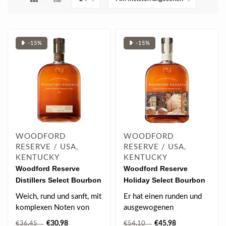
❥ -15%
❥ -15%
WOODFORD
WOODFORD
RESERVE / USA,
RESERVE / USA,
KENTUCKY
KENTUCKY
Woodford Reserve
Woodford Reserve
Distillers Select Bourbon
Holiday Select Bourbon
Whiskey 0.7 l 43.20 % vol
Whiskey 0.7 l 43.20 % vol
Weich, rund und sanft, mit
Er hat einen runden und
komplexen Noten von
ausgewogenen
Minze, Leder, Frucht,
Geschmack mit Aromen
€30,98
€45,98
€36,45
€54,10