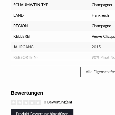
SCHAUMWEIN-TYP
Champagner
LAND
Frankreich
REGION
Champagne
KELLEREI
Veuve Clicqu
JAHRGANG
2015
REBSORTE(N)
90% Pinot No
Alle Eigenschaft
Bewertungen
0 Bewertung(en)
Produkt Bewertung hinzufügen