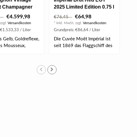
t Champagner
2025 Limited Edition 0.75 l
Imp
 3.0 l
12.50% vol
Jer
€4.599,98
€64,98
75
€76,45
€6
zzgl.
Versandkosten
* Inkl. MwSt. zzgl.
Versandkosten
* Ink
 €1.533,33 / Liter
Grundpreis: €86,64 / Liter
Grun
s Gelb, Goldreflexe,
Die Cuvée Moët Impérial ist
Inte
es Mousseux,
seit 1869 das Flaggschiff des
vie
Ha..
Gau