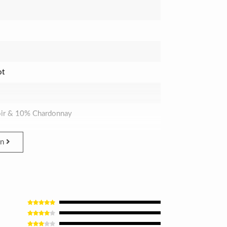
ot
ir & 10% Chardonnay
en