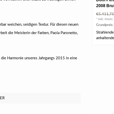
2008 Bru
Jeroboam
€5.411,
* Inkl. MwSt. 
bar weichen, seidigen Textur. Für diesen neuen
Grundpreis:
Strahlende
eit die Meisterin der Farben, Paola Paronetto,
anhaltend
elegant..
to die Harmonie unseres Jahrgangs 2015 in eine
LER