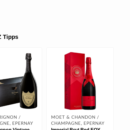
 Tipps
RIGNON /
MOET & CHANDON /
MO
GNE, EPERNAY
CHAMPAGNE, EPERNAY
CH
gnon Vintage
Imperial Brut Red EOY
Mo