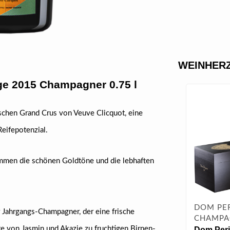
WEINHERZ
ge 2015 Champagner 0.75 l
schen Grand Crus von Veuve Clicquot, eine
eifepotenzial.
mmen die schönen Goldtöne und die lebhaften
DOM PE
r Jahrgangs-Champagner, der eine frische
CHAMPA
nte von Jasmin und Akazie zu fruchtigen Birnen-
Dom Peri