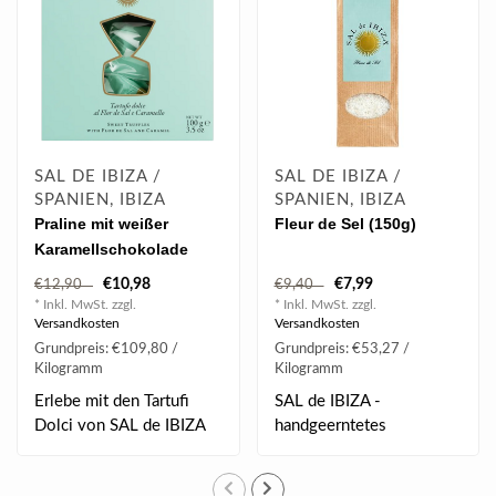
SAL DE IBIZA /
SAL DE IBIZA /
SPANIEN, IBIZA
SPANIEN, IBIZA
Praline mit weißer
Fleur de Sel (150g)
Karamellschokolade
Flor de Sal (100 g)
€10,98
€7,99
€12,90
€9,40
* Inkl. MwSt. zzgl.
* Inkl. MwSt. zzgl.
Versandkosten
Versandkosten
Grundpreis: €109,80 /
Grundpreis: €53,27 /
Kilogramm
Kilogramm
Erlebe mit den Tartufi
SAL de IBIZA -
Dolci von SAL de IBIZA
handgeerntetes
ein außergewöh..
Gourmetsalz. Dieses
nach Art d..