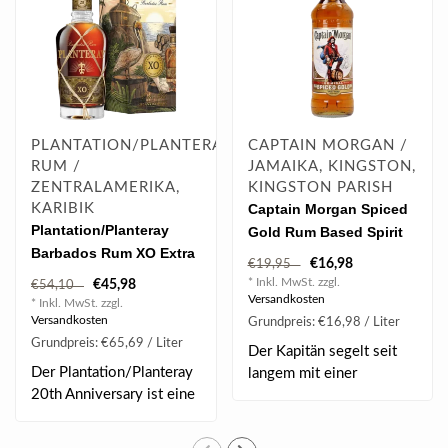
PLANTATION/PLANTERAY
CAPTAIN MORGAN /
RUM /
JAMAIKA, KINGSTON,
ZENTRALAMERIKA,
KINGSTON PARISH
KARIBIK
Captain Morgan Spiced
Plantation/Planteray
Gold Rum Based Spirit
Barbados Rum XO Extra
1.0 l 35% vol
€16,98
€19,95
Old 20th Anniversary 0.7
* Inkl. MwSt. zzgl.
€45,98
€54,10
l 40% vol
Versandkosten
* Inkl. MwSt. zzgl.
Versandkosten
Grundpreis: €16,98 / Liter
Grundpreis: €65,69 / Liter
Der Kapitän segelt seit
Der Plantation/Planteray
langem mit einer
20th Anniversary ist eine
gehissten Flagge üb..
Rum Cuvée..