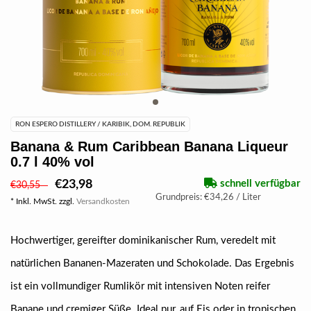
RON ESPERO DISTILLERY / KARIBIK, DOM. REPUBLIK
Banana & Rum Caribbean Banana Liqueur
0.7 l 40% vol
€23,98
schnell verfügbar
€30,55
Grundpreis: €34,26 / Liter
* Inkl. MwSt. zzgl.
Versandkosten
Hochwertiger, gereifter dominikanischer Rum, veredelt mit
natürlichen Bananen-Mazeraten und Schokolade. Das Ergebnis
ist ein vollmundiger Rumlikör mit intensiven Noten reifer
Banane und cremiger Süße. Ideal pur, auf Eis oder in tropischen