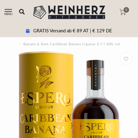
0
MENU
ab € 89 AT | € 129 DE
+43 5356 20511 B
/
Banana & Rum Caribbean Banana Liqueur 0.7 l 40% vol