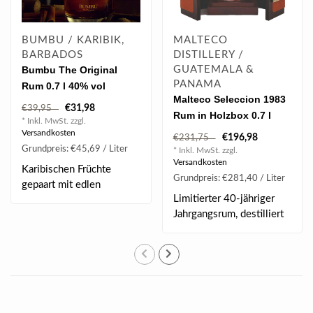
BUMBU / KARIBIK,
MALTECO
BARBADOS
DISTILLERY /
Bumbu The Original
GUATEMALA &
PANAMA
Rum 0.7 l 40% vol
Malteco Seleccion 1983
€31,98
€39,95
Rum in Holzbox 0.7 l
* Inkl. MwSt. zzgl.
40%
Versandkosten
€196,98
€231,75
Grundpreis: €45,69 / Liter
* Inkl. MwSt. zzgl.
Versandkosten
Karibischen Früchte
Grundpreis: €281,40 / Liter
gepaart mit edlen
Limitierter 40-jähriger
Gewürzen. Nach einem
Jahrgangsrum, destilliert
e..
1983 aus Z..