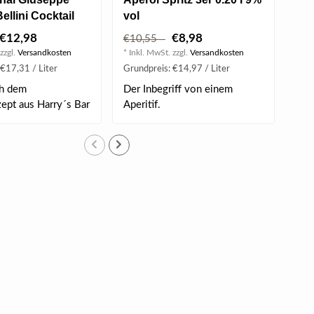
ellini Cocktail
vol
Cip
50% vol
0.2
€12,98
€8,98
€10,55
€7
zzgl.
Versandkosten
* Inkl. MwSt. zzgl.
Versandkosten
* Ink
€17,31 / Liter
Grundpreis: €14,97 / Liter
Grun
ch dem
Der Inbegriff von einem
Bel
zept aus Harry´s Bar
Aperitif.
Ori
 ..
in V