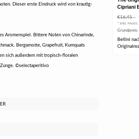
oten. Dieser erste Eindruck wird von krautig-
Cipriani B
0.75 l 5.
€16,45
* Inkl. MwSt. 
Grundpreis: 
rtes Aromenspiel. Bittere Noten von Chinarinde,
Bellini na
hmack. Bergamotte, Grapefruit, Kumquats
Originalre
in Venedig.
en sich außerdem mit tropisch-floralen
r Zunge. ©selectaperitivo
LER