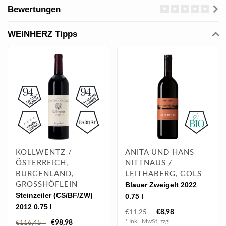
Bewertungen
WEINHERZ Tipps
KOLLWENTZ /
ANITA UND HANS
ÖSTERREICH,
NITTNAUS /
BURGENLAND,
LEITHABERG, GOLS
GROSSHÖFLEIN
Blauer Zweigelt 2022
Steinzeiler (CS/BF/ZW)
0.75 l
2012 0.75 l
€8,98
€11,25
* Inkl. MwSt. zzgl.
€98,98
€116,45