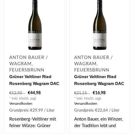
ANTON BAUER /
ANTON BAUER /
WAGRAM,
WAGRAM,
FEUERSBRUNN
FEUERSBRUNN
Grüner Veltliner Ried
Grüner Veltliner Ried
Rosenberg Wagram DAC
Rosenberg Wagram DAC
2024 Magnum 1.50 l
2024 0.75 l
€44,98
€16,98
€52,90
€21,15
* Inkl. MwSt. zzgl.
* Inkl. MwSt. zzgl.
Versandkosten
Versandkosten
Grundpreis: €29,99 / Liter
Grundpreis: €22,64 / Liter
Rosenberg-Veltliner mit
Anton Bauer, ein Winzer,
feiner Würze: Grüner
der Tradition lebt und
Veltliner DAC 2..
dabei modern..