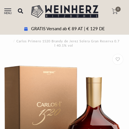
0
MENU
GRATIS Versand ab € 89 AT | € 129 DE
/
Carlos Primero 1520 Brandy de Jerez Solera Gran Reserva 0.7
l 40.1% vol