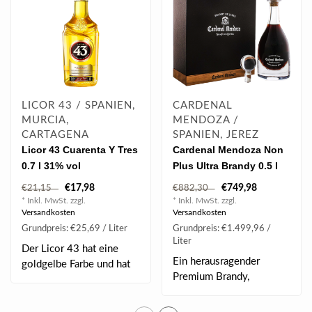
LICOR 43 / SPANIEN,
CARDENAL
MURCIA,
MENDOZA /
CARTAGENA
SPANIEN, JEREZ
Licor 43 Cuarenta Y Tres
Cardenal Mendoza Non
0.7 l 31% vol
Plus Ultra Brandy 0.5 l
45% vol
€17,98
€749,98
€21,15
€882,30
* Inkl. MwSt. zzgl.
* Inkl. MwSt. zzgl.
Versandkosten
Versandkosten
Grundpreis: €25,69 / Liter
Grundpreis: €1.499,96 /
Liter
Der Licor 43 hat eine
Ein herausragender
goldgelbe Farbe und hat
Premium Brandy,
einen milden, ..
komponiert aus ca. 40
Jah..