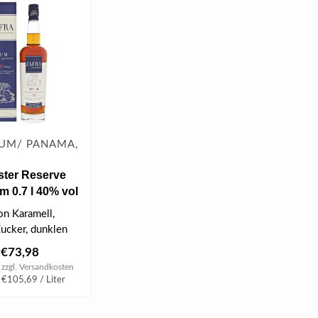
RUM/ PANAMA,
ster Reserve
 0.7 l 40% vol
n Karamell,
ucker, dunklen
und
€73,98
edlichen Gew..
 zzgl.
Versandkosten
 €105,69 / Liter