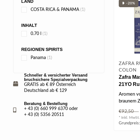
LAND
❥ -20%
COSTA RICA & PANAMA
(1)
INHALT
0.70 l
(1)
REGIONEN SPIRITS
Panama
(1)
ZAFRA 
COLON
Schneller & versicherter Versand
Zafra Ma
bruchsichere Spezialverpackung
21YO Rum
GRATIS ab € 89 Österreich
Deutschland ab € 129
Aromen vo
braunem Z
Beratung & Bestellung
Früchten 
+ 43 (0) 660 999 6370 oder
€92,50
unterschi
+ 43 (0) 5356 20511
* Inkl. MwSt.
Grundpreis: