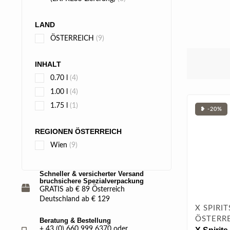
LAND
ÖSTERREICH
(9)
INHALT
0.70 l
(4)
1.00 l
(4)
1.75 l
(1)
❥ -20%
REGIONEN ÖSTERREICH
Wien
(9)
Schneller & versicherter Versand
bruchsichere Spezialverpackung
GRATIS ab € 89 Österreich
Deutschland ab € 129
X SPIRIT
ÖSTERRE
Beratung & Bestellung
+ 43 (0) 660 999 6370 oder