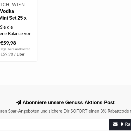
ICH, WIEN
s Vodka
Mini Set 25 x
% vol
Sie die
ene Balance von
Vodka Regular, der
€59,98
 zzgl.
Versandkosten
 €59,98 / Liter
Abonniere unsere Genuss-Aktions-Post
seren Spar-Angeboten und sichere Dir SOFORT einen 3% Rabattcode f
❥ Rab