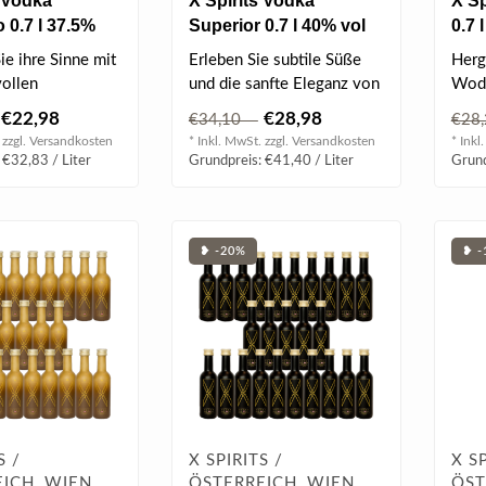
s Vodka
X Spirits Vodka
X S
 0.7 l 37.5%
Superior 0.7 l 40% vol
0.7 
e ihre Sinne mit
Erleben Sie subtile Süße
Herg
vollen
und die sanfte Eleganz von
Wodk
spiel von
X Spirits Vodka Superior, ..
Mang
€22,98
€28,98
€34,10
€28
Wodka und ..
Spirit
 zzgl.
Versandkosten
* Inkl. MwSt. zzgl.
Versandkosten
* Inkl
 €32,83 / Liter
Grundpreis: €41,40 / Liter
Grund
❥ -20%
❥ -
S /
X SPIRITS /
X SP
ICH, WIEN
ÖSTERREICH, WIEN
ÖST