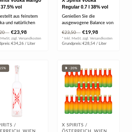
pirits Vodka Mango
X Spirits Vodka
l 37.5% vol
Regular 0.7 l 38% vol
estellt aus feinstem
Genießen Sie die
a und natürlichen
ausgewogene Balance von
oaromen, garantiert X
X Spirits Vodka Regular, der
€23,98
€19,98
,20
€23,50
..
durch sei..
. MwSt. zzgl.
Versandkosten
* Inkl. MwSt. zzgl.
Versandkosten
preis: €34,26 / Liter
Grundpreis: €28,54 / Liter
15%
❥ -20%
IRITS /
X SPIRITS /
ERREICH, WIEN
ÖSTERREICH, WIEN