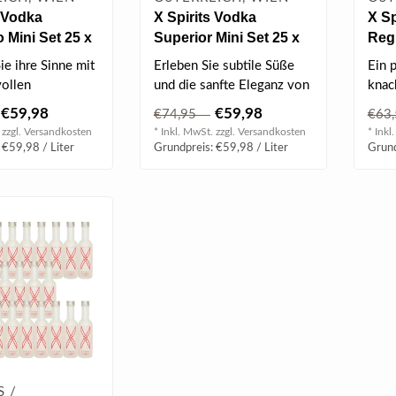
s Vodka
X Spirits Vodka
X Sp
 Mini Set 25 x
Superior Mini Set 25 x
Reg
.5% vol
0.04 l 40% vol
38%
e ihre Sinne mit
Erleben Sie subtile Süße
Ein p
vollen
und die sanfte Eleganz von
knac
spiel von
X Spirits Vodka Superior, ..
€59,98
€59,98
€74,95
€63
Wodka und ..
 zzgl.
Versandkosten
* Inkl. MwSt. zzgl.
Versandkosten
* Inkl
 €59,98 / Liter
Grundpreis: €59,98 / Liter
Grund
S /