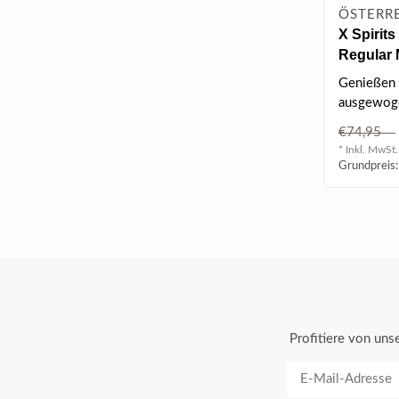
ÖSTERRE
X Spirit
Regular 
0.04 l 38
Genießen 
ausgewog
X Spirits 
€74,95
durch sei..
* Inkl. MwSt.
Grundpreis:
Profitiere von un