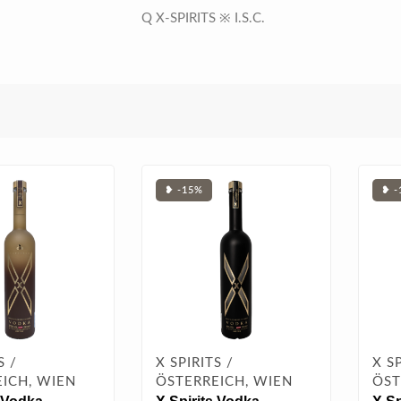
Q X‑SPIRITS ※ I.S.C.
❥ -15%
❥ -
S /
X SPIRITS /
X SP
ICH, WIEN
ÖSTERREICH, WIEN
ÖST