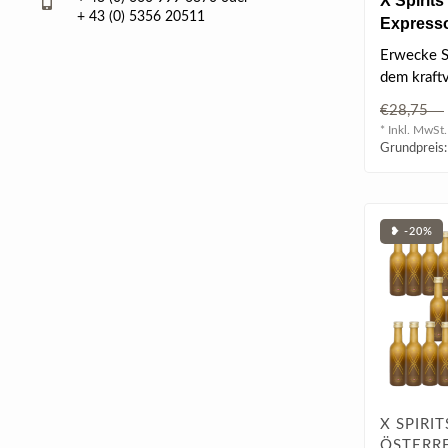
X Spirit
+ 43 (0) 5356 20511
Expresso
vol
Erwecke Si
dem kraft
Zusammen
€28,75
feinstem 
* Inkl. MwSt.
Grundpreis:
❥ -20%
X SPIRIT
ÖSTERRE