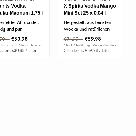
irits Vodka
X Spirits Vodka Mango
ular Magnum 1.75 l
Mini Set 25 x 0.04 l
 vol
37.5% vol
erfekter Allrounder,
Hergestellt aus feinstem
kig und pur.
Wodka und natürlichen
Mangoaromen, garantiert X
€53,98
€59,98
,50
€74,95
Spirit..
. MwSt. zzgl.
Versandkosten
* Inkl. MwSt. zzgl.
Versandkosten
preis: €30,85 / Liter
Grundpreis: €59,98 / Liter