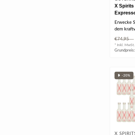
X Spirit
Expresso
0.04 l 37
Erwecke Si
dem kraft
Zusammen
€74,95
feinstem 
* Inkl. MwSt.
Grundpreis:
❥ -20%
X SPIRIT