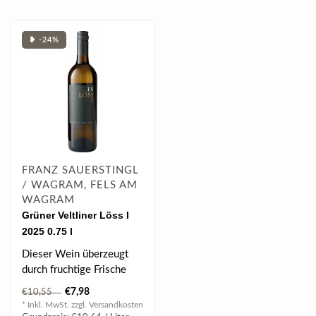
❥ -24%
FRANZ SAUERSTINGL
/ WAGRAM, FELS AM
WAGRAM
Grüner Veltliner Löss I
2025 0.75 l
Dieser Wein überzeugt
durch fruchtige Frische
und leichtigkeit...
€7,98
€10,55
* Inkl. MwSt. zzgl.
Versandkosten