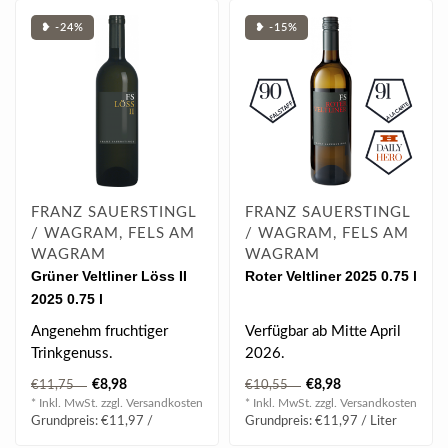
❥ -24%
❥ -15%
FRANZ SAUERSTINGL
FRANZ SAUERSTINGL
/ WAGRAM, FELS AM
/ WAGRAM, FELS AM
WAGRAM
WAGRAM
Grüner Veltliner Löss II
Roter Veltliner 2025 0.75 l
2025 0.75 l
Angenehm fruchtiger
Verfügbar ab Mitte April
Trinkgenuss.
2026.
----------------------------
€8,98
€8,98
€11,75
€10,55
------------
* Inkl. MwSt. zzgl.
Versandkosten
* Inkl. MwSt. zzgl.
Versandkosten
Ein R..
Grundpreis: €11,97 /
Grundpreis: €11,97 / Liter