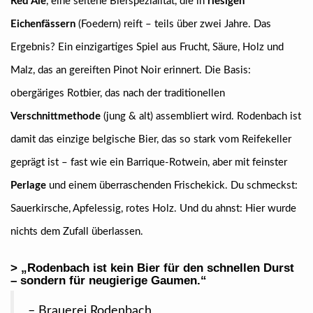
Red Ale
, eine seltene Bierspezialität, die in
riesigen
Eichenfässern
(Foedern) reift – teils über zwei Jahre. Das
Ergebnis? Ein einzigartiges Spiel aus Frucht, Säure, Holz und
Malz, das an gereiften Pinot Noir erinnert. Die Basis:
obergäriges Rotbier, das nach der traditionellen
Verschnittmethode
(jung & alt) assembliert wird. Rodenbach ist
damit das einzige belgische Bier, das so stark vom Reifekeller
geprägt ist – fast wie ein Barrique-Rotwein, aber mit feinster
Perlage
und einem überraschenden Frischekick. Du schmeckst:
Sauerkirsche, Apfelessig, rotes Holz. Und du ahnst: Hier wurde
nichts dem Zufall überlassen.
> „Rodenbach ist kein Bier für den schnellen Durst
– sondern für neugierige Gaumen.“
– Brauerei Rodenbach