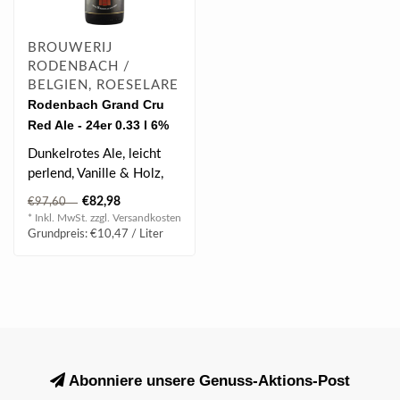
BROUWERIJ
RODENBACH /
BELGIEN, ROESELARE
Rodenbach Grand Cru
Red Ale - 24er 0.33 l 6%
vol
Dunkelrotes Ale, leicht
perlend, Vanille & Holz,
dunkle Früchte, sehr
€82,98
€97,60
erfrische..
* Inkl. MwSt. zzgl.
Versandkosten
Grundpreis: €10,47 / Liter
Abonniere unsere Genuss-Aktions-Post