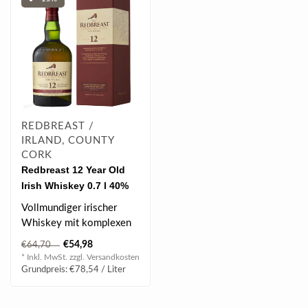
REDBREAST /
IRLAND, COUNTY
CORK
Redbreast 12 Year Old
Irish Whiskey 0.7 l 40%
vol
Vollmundiger irischer
Whiskey mit komplexen
Aromen von Frucht,
€54,98
€64,70
Würze und Röstn..
* Inkl. MwSt. zzgl.
Versandkosten
Grundpreis: €78,54 / Liter