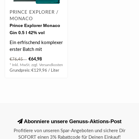
PRINCE EXPLORER /
MONACO
Prince Explorer Monaco
Gin 0.5 l 42% vol
Ein erfrischend komplexer
erster Batch mit
Highlights aus
€64,98
€76,45
italienischem Wacholde..
* Inkl. MwSt. zzgl.
Versandkosten
Grundpreis: €129,96 / Liter
Abonniere unsere Genuss-Aktions-Post
Profitiere von unseren Spar-Angeboten und sichere Dir
SOFORT einen 3% Rabattcode für Deinen Einkauf!