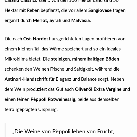
Chianti Classico
steht. Von den 100 Hektar Land sind 50
Hektar mit Reben bepflanzt, die vor allem
Sangiovese
tragen,
ergänzt durch
Merlot, Syrah und Malvasia
.
Die nach
Ost-Nordost
ausgerichteten Lagen profitieren von
einem kleinen Tal, das Wärme speichert und so ein ideales
Mikroklima bietet. Die
steinigen, mineralhaltigen Böden
schenken den Weinen Frische und Saftigkeit, während die
Antinori-Handschrift
für Eleganz und Balance sorgt. Neben
dem Wein produziert das Gut auch
Olivenöl Extra Vergine
und
einen feinen
Pèppoli Rotweinessig
, beide aus demselben
terroirgeprägten Ursprung.
„Die Weine von Pèppoli leben von Frucht,