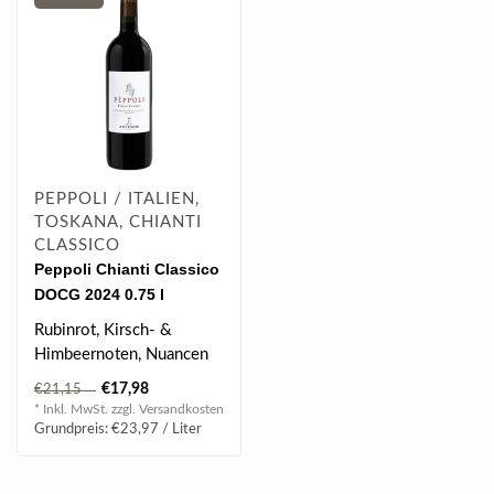
PEPPOLI / ITALIEN,
TOSKANA, CHIANTI
CLASSICO
Peppoli Chianti Classico
DOCG 2024 0.75 l
Rubinrot, Kirsch- &
Himbeernoten, Nuancen
von Vanille ausgewogen,
€17,98
€21,15
markante Säur..
* Inkl. MwSt. zzgl.
Versandkosten
Grundpreis: €23,97 / Liter