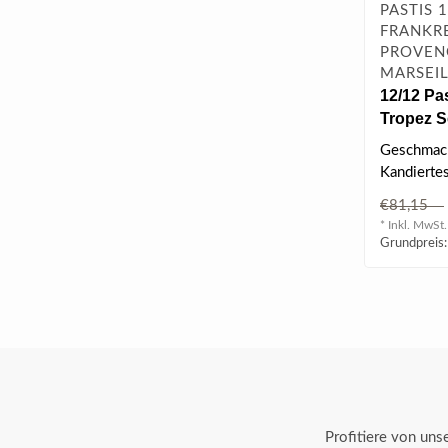
PASTIS 1
FRANKRE
PROVEN
MARSEI
12/12 Pas
Tropez S
Holzkiste
Geschmack
Kandierte
von Lakrit
€81,15
* Inkl. MwSt.
Grundpreis:
Profitiere von un