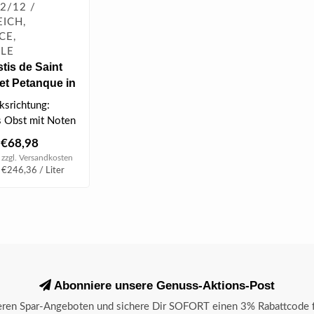
2/12 /
ICH,
CE,
LLE
tis de Saint
et Petanque in
 0.7 l 45 % vol
srichtung:
s Obst mit Noten
z und Sternanis...
€68,98
 zzgl.
Versandkosten
 €246,36 / Liter
Abonniere unsere Genuss-Aktions-Post
seren Spar-Angeboten und sichere Dir SOFORT einen 3% Rabattcode f