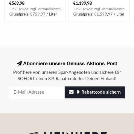
| 94 Wine Spectator |
| 100 James Suckling |
€569,98
€1.199,98
| 93 James Suckling |
| 100 Decanter |..
* Inkl. MwSt. zzgl.
Versandkosten
* Inkl. MwSt. zzgl.
Versandkosten
..
Grundpreis: €759,97 / Liter
Grundpreis: €1.599,97 / Liter
Abonniere unsere Genuss-Aktions-Post
Profitiere von unseren Spar-Angeboten und sichere Dir
SOFORT einen 3% Rabattcode für Deinen Einkauf!
❥ Rabattcode sichern