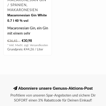
MACARONESIAN GIN
/ SPANIEN,
MAKARONESIEN
Macaronesian Gin White
0.7 l 40 % vol
Macaronesian Gin, ein Gin
mit einem sehr
ausgewogenen Aroma
€30,98
€36,45
und Geschmack...
* Inkl. MwSt. zzgl.
Versandkosten
Grundpreis: €44,26 / Liter
Abonniere unsere Genuss-Aktions-Post
Profitiere von unseren Spar-Angeboten und sichere Dir
SOFORT einen 3% Rabattcode für Deinen Einkauf!