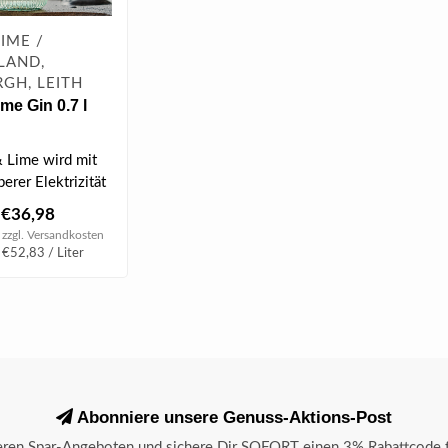
LIME /
LAND,
GH, LEITH
me Gin 0.7 l
& Lime wird mit
rer Elektrizität
, mit 100% biolo..
€36,98
 zzgl.
Versandkosten
 €52,83 / Liter
Abonniere unsere Genuss-Aktions-Post
seren Spar-Angeboten und sichere Dir SOFORT einen 3% Rabattcode f