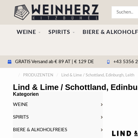
WEINE
SPIRITS
BIERE & ALKOHOLF
GRATIS Versand ab € 89 AT | € 129 DE
+43 5356 20
/
PRODUZENTEN
/
Lind & Lime / Schottland, Edinburgh, Leith
Lind & Lime / Schottland, Edinbu
Kategorien
WEINE
SPIRITS
BIERE & ALKOHOLFREIES