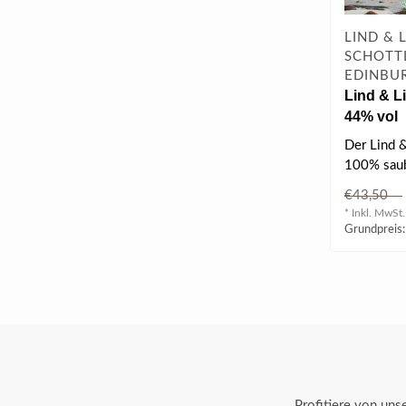
LIND & 
SCHOTT
EDINBUR
Lind & Li
44% vol
Der Lind 
100% saube
destilliert
€43,50
* Inkl. MwSt.
Grundpreis:
Profitiere von un