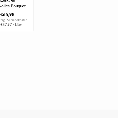
nzend, ein
volles Bouquet
n von Haselnuss,
€65,98
 zzgl.
Versandkosten
 €87,97 / Liter