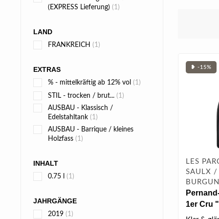
(EXPRESS Lieferung)
(1)
LAND
FRANKREICH
(1)
❥ -15%
EXTRAS
% - mittelkräftig ab 12% vol
(1)
STIL - trocken / brut...
(1)
AUSBAU - Klassisch /
Edelstahltank
(1)
AUSBAU - Barrique / kleines
Holzfass
(1)
LES PAR
INHALT
SAULX /
0.75 l
(1)
BURGU
Pernand
JAHRGÄNGE
1er Cru 
2019
(1)
2019 0.75