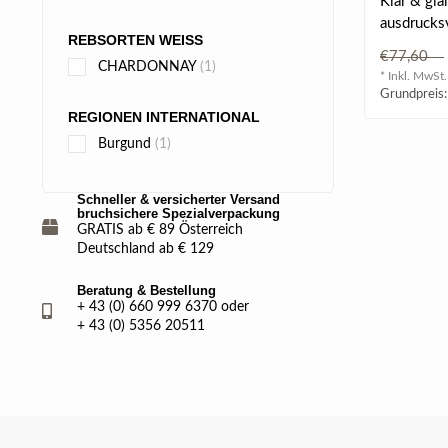
Klar & glä
ausdrucks
REBSORTEN WEISS
mit Arome
€77,60
Akazienh..
CHARDONNAY
(1)
* Inkl. MwSt.
Grundpreis:
REGIONEN INTERNATIONAL
Burgund
(1)
Schneller & versicherter Versand
bruchsichere Spezialverpackung
GRATIS ab € 89 Österreich
Deutschland ab € 129
Beratung & Bestellung
+ 43 (0) 660 999 6370 oder
+ 43 (0) 5356 20511