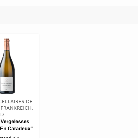
CELLAIRES DE
 FRANKREICH,
ND
-Vergelesses
"En Caradeux"
 l