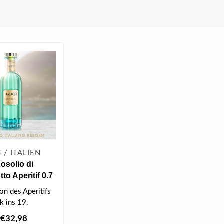
 / ITALIEN
Rosolio di
to Aperitif 0.7
ion des Aperitifs
k ins 19.
rt. Damals war
€32,98