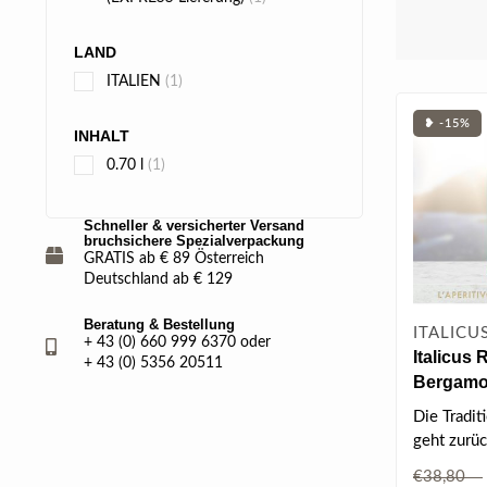
LAND
ITALIEN
(1)
❥ -15%
INHALT
0.70 l
(1)
Schneller & versicherter Versand
bruchsichere Spezialverpackung
GRATIS ab € 89 Österreich
Deutschland ab € 129
Beratung & Bestellung
ITALICUS
+ 43 (0) 660 999 6370 oder
Italicus 
+ 43 (0) 5356 20511
Bergamot
l 20% vol
Die Tradit
geht zurüc
Jahrhunde
€38,80