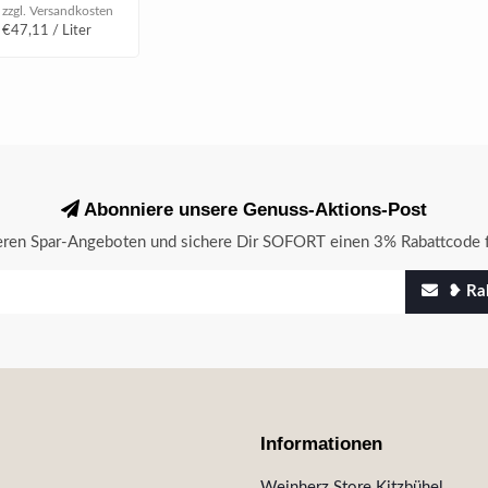
 zzgl.
Versandkosten
 €47,11 / Liter
Abonniere unsere Genuss-Aktions-Post
seren Spar-Angeboten und sichere Dir SOFORT einen 3% Rabattcode f
❥ Rab
Informationen
Weinherz Store Kitzbühel