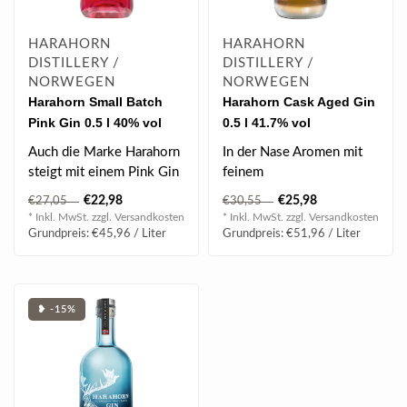
HARAHORN
HARAHORN
DISTILLERY /
DISTILLERY /
NORWEGEN
NORWEGEN
Harahorn Small Batch
Harahorn Cask Aged Gin
Pink Gin 0.5 l 40% vol
0.5 l 41.7% vol
Auch die Marke Harahorn
In der Nase Aromen mit
steigt mit einem Pink Gin
feinem
auf dem Markt ein.
Wacholderbeercharakter,
€22,98
€25,98
€27,05
€30,55
Weicher Ges..
Kiefernnadel und Zitrus,
* Inkl. MwSt. zzgl.
Versandkosten
* Inkl. MwSt. zzgl.
Versandkosten
e..
Grundpreis: €45,96 / Liter
Grundpreis: €51,96 / Liter
❥ -15%