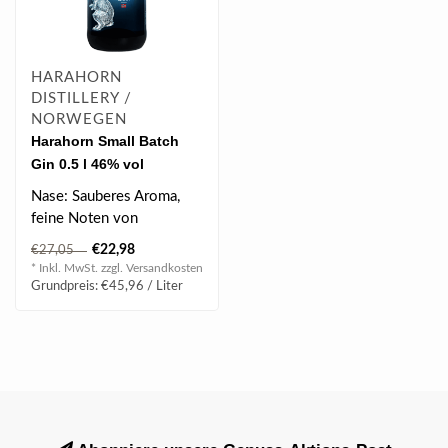
HARAHORN
DISTILLERY /
NORWEGEN
Harahorn Small Batch
Gin 0.5 l 46% vol
Nase: Sauberes Aroma,
feine Noten von
Wacholder &
€22,98
€27,05
Zitrusfrüchten.
* Inkl. MwSt. zzgl.
Versandkosten
Gaumen: Fri..
Grundpreis: €45,96 / Liter