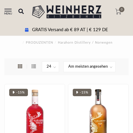
0
MENU
GRATIS Versand ab € 89 AT | € 129 DE
/
PRODUZENTEN
/
Harahorn Distillery / Norwegen
❥ -15%
❥ -15%