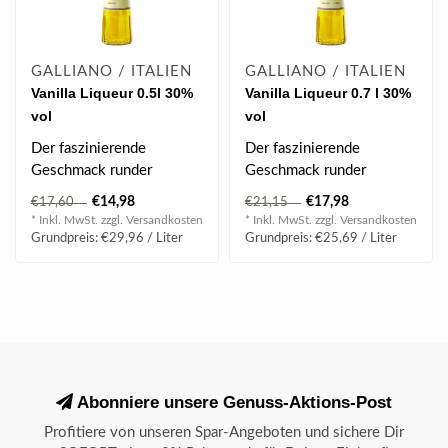
GALLIANO / ITALIEN
GALLIANO / ITALIEN
Vanilla Liqueur 0.5l 30%
Vanilla Liqueur 0.7 l 30%
vol
vol
Der faszinierende
Der faszinierende
Geschmack runder
Geschmack runder
Vanilletöne mit blumigen,
Vanilletöne mit blumigen,
€14,98
€17,98
€17,60
€21,15
frischen und minzi..
frischen und minzi..
* Inkl. MwSt. zzgl.
Versandkosten
* Inkl. MwSt. zzgl.
Versandkosten
Grundpreis: €29,96 / Liter
Grundpreis: €25,69 / Liter
Abonniere unsere Genuss-Aktions-Post
Profitiere von unseren Spar-Angeboten und sichere Dir