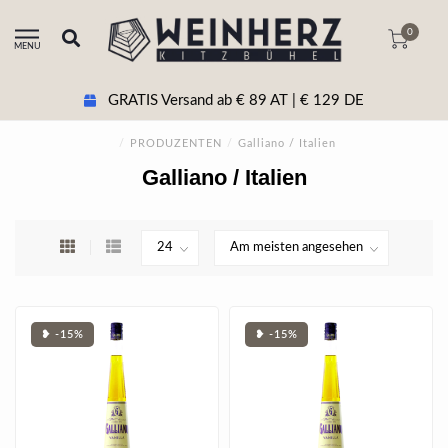
0
MENU
GRATIS Versand ab € 89 AT | € 129 DE
/
PRODUZENTEN
/
Galliano / Italien
Galliano / Italien
❥ -15%
❥ -15%