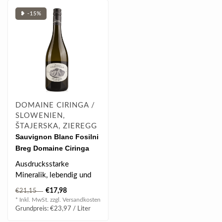
❥ -15%
DOMAINE CIRINGA /
SLOWENIEN,
ŠTAJERSKA, ZIEREGG
Sauvignon Blanc Fosilni
Breg Domaine Ciringa
2023 0.75 l
Ausdrucksstarke
Mineralik, lebendig und
würzig. Im Geschmack
€17,98
€21,15
sehr klar mit fein..
* Inkl. MwSt. zzgl.
Versandkosten
Grundpreis: €23,97 / Liter