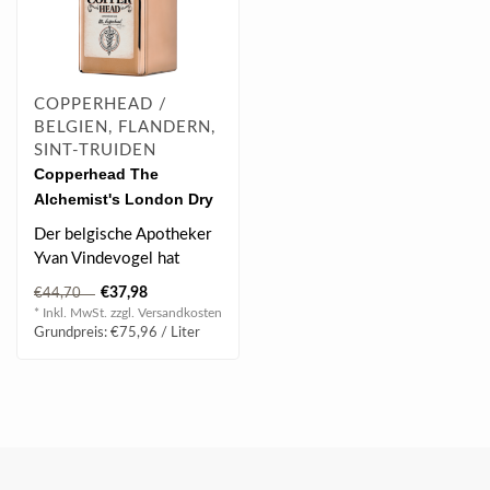
COPPERHEAD /
BELGIEN, FLANDERN,
SINT-TRUIDEN
Copperhead The
Alchemist's London Dry
Gin 0.5 l 40% vol
Der belgische Apotheker
Yvan Vindevogel hat
einen klassischen London
€37,98
€44,70
Dry Gin kre..
* Inkl. MwSt. zzgl.
Versandkosten
Grundpreis: €75,96 / Liter