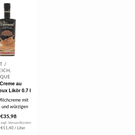
T /
ICH,
IQUE
 Creme au
ux Likör 0.7 l
Milchcreme mit
 und würzigen
€35,98
 zzgl.
Versandkosten
 €51,40 / Liter