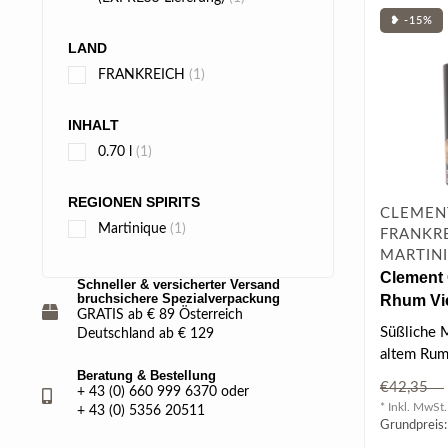
❥ -15%
LAND
FRANKREICH
(1)
INHALT
0.70 l
(1)
REGIONEN SPIRITS
CLEMEN
Martinique
(1)
FRANKRE
MARTIN
Clement
Schneller & versicherter Versand
bruchsichere Spezialverpackung
Rhum Vie
GRATIS ab € 89 Österreich
17% vol
Süßliche 
Deutschland ab € 129
altem Rum
Beratung & Bestellung
Aromen.
€42,35
+ 43 (0) 660 999 6370 oder
* Inkl. MwSt.
+ 43 (0) 5356 20511
Grundpreis: