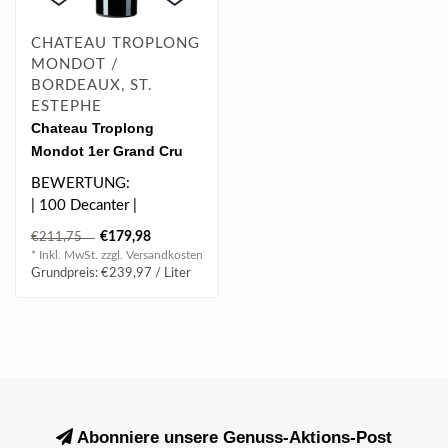
CHATEAU TROPLONG
MONDOT /
BORDEAUX, ST.
ESTEPHE
Chateau Troplong
Mondot 1er Grand Cru
2020 0.75 l
BEWERTUNG:
| 100 Decanter |
| 100 Wine Enthusiast |
€179,98
€211,75
| 100 Yohan Castaing |
* Inkl. MwSt. zzgl.
Versandkosten
|..
Grundpreis: €239,97 / Liter
Abonniere unsere Genuss-Aktions-Post