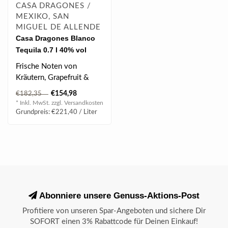
CASA DRAGONES /
MEXIKO, SAN
MIGUEL DE ALLENDE
Casa Dragones Blanco
Tequila 0.7 l 40% vol
Frische Noten von
Kräutern, Grapefruit &
grünem Apfel,
€154,98
€182,35
einzigartiger Geschmack..
* Inkl. MwSt. zzgl.
Versandkosten
Grundpreis: €221,40 / Liter
Abonniere unsere Genuss-Aktions-Post
Profitiere von unseren Spar-Angeboten und sichere Dir
SOFORT einen 3% Rabattcode für Deinen Einkauf!