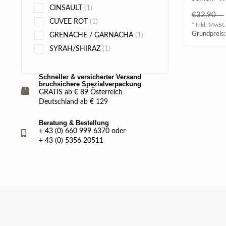
CINSAULT
(1)
Block" vo
€32,90
Parzellen, 
CUVEE ROT
(1)
* Inkl. MwSt.
Grundpreis:
GRENACHE / GARNACHA
(1)
SYRAH/SHIRAZ
(1)
Schneller & versicherter Versand
bruchsichere Spezialverpackung
GRATIS ab € 89 Österreich
Deutschland ab € 129
Beratung & Bestellung
+ 43 (0) 660 999 6370 oder
+ 43 (0) 5356 20511