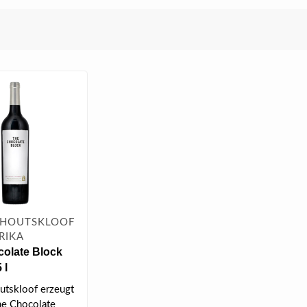
HOUTSKLOOF
RIKA
olate Block
 l
tskloof erzeugt
he Chocolate