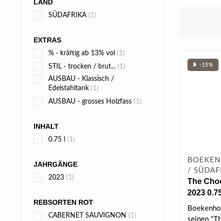
LAND
SÜDAFRIKA
(1)
EXTRAS
% - kräftig ab 13% vol
(1)
❥ -15%
STIL - trocken / brut...
(1)
AUSBAU - Klassisch /
Edelstahltank
(1)
AUSBAU - grosses Holzfass
(1)
INHALT
0.75 l
(1)
BOEKEN
JAHRGÄNGE
/ SÜDAF
2023
(1)
The Choc
2023 0.75
REBSORTEN ROT
Boekenhou
CABERNET SAUVIGNON
(1)
seinen "T