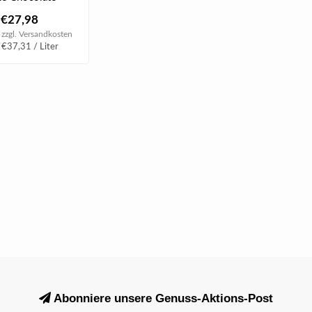
n speziellen
€27,98
..
 zzgl.
Versandkosten
 €37,31 / Liter
Abonniere unsere Genuss-Aktions-Post