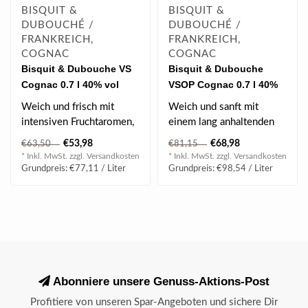
BISQUIT &
BISQUIT &
DUBOUCHÉ /
DUBOUCHÉ /
FRANKREICH,
FRANKREICH,
COGNAC
COGNAC
Bisquit & Dubouche VS
Bisquit & Dubouche
Cognac 0.7 l 40% vol
VSOP Cognac 0.7 l 40%
vol
Weich und frisch mit
Weich und sanft mit
intensiven Fruchtaromen,
einem lang anhaltenden
angereichert mit üppigen
Abgang, der von Noten
€53,98
€68,98
€63,50
€81,15
Noten vo..
von Geißblatt,..
* Inkl. MwSt. zzgl.
Versandkosten
* Inkl. MwSt. zzgl.
Versandkosten
Grundpreis: €77,11 / Liter
Grundpreis: €98,54 / Liter
Abonniere unsere Genuss-Aktions-Post
Profitiere von unseren Spar-Angeboten und sichere Dir