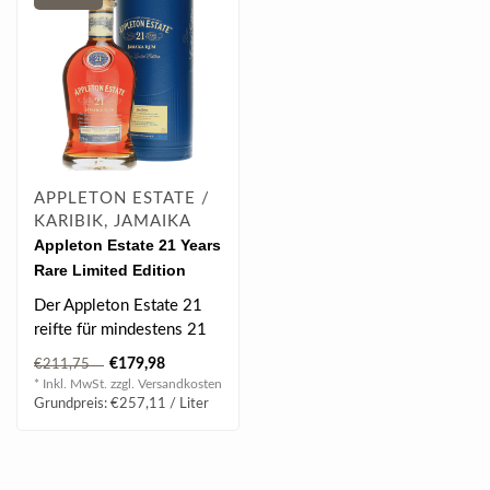
APPLETON ESTATE /
KARIBIK, JAMAIKA
Appleton Estate 21 Years
Rare Limited Edition
Jamaica Rum 0.7 l 43%
Der Appleton Estate 21
vol
reifte für mindestens 21
Jahre in kleinen
€179,98
€211,75
Eichenholz Fä..
* Inkl. MwSt. zzgl.
Versandkosten
Grundpreis: €257,11 / Liter