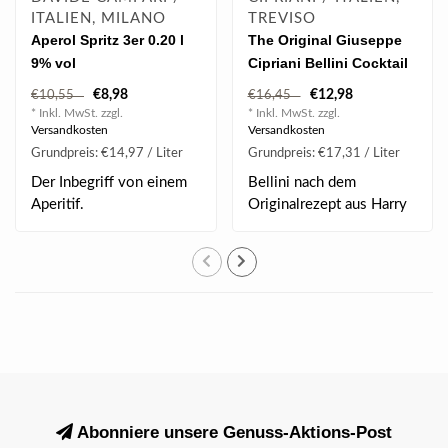
ITALIEN, MILANO
TREVISO
Aperol Spritz 3er 0.20 l
The Original Giuseppe
9% vol
Cipriani Bellini Cocktail
0.75 l 5.50% vol
€8,98
€12,98
€10,55
€16,45
* Inkl. MwSt. zzgl.
* Inkl. MwSt. zzgl.
Versandkosten
Versandkosten
Grundpreis: €14,97 / Liter
Grundpreis: €17,31 / Liter
Der Inbegriff von einem
Bellini nach dem
Aperitif.
Originalrezept aus Harry
´s Bar in Venedig. ..
Abonniere unsere Genuss-Aktions-Post