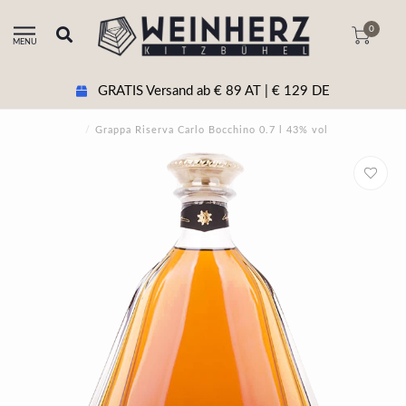
0
MENU
+43 5356 20511 Beratung & tel. Bestellun
/
Grappa Riserva Carlo Bocchino 0.7 l 43% vol