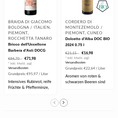
BRAIDA DI GIACOMO
CORDERO DI
BOLOGNA / ITALIEN,
MONTEZEMOLO /
PIEMONT,
PIEMONT, CUNEO
ROCCHETTA TANARO
Dolcetto d'Alba DOC BIO
Bricco dell'Uccellone
2024 0.75 l
Barbera d'Asti DOCG
€16,98
€21,15
2020 0.75 l
* Inkl. MwSt. zzgl.
€71,98
€84,70
Versandkosten
* Inkl. MwSt. zzgl.
Versandkosten
Grundpreis: €22,64 / Liter
Grundpreis: €95,97 / Liter
Aromen von roten &
Intensives Rubinrot, reife
schwarzen Beeren sind
Früchte & Pfefferminze,
besonders erkennbar..
dicht & k..