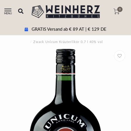
0
MENU
GRATIS Versand ab € 89 AT | € 129 DE
/
Zwack Unicum Kräuterlikör 0.7 l 40% vol