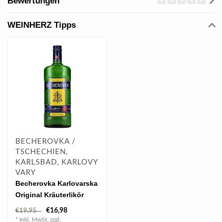
Bewertungen
WEINHERZ Tipps
BECHEROVKA /
TSCHECHIEN,
KARLSBAD, KARLOVY
VARY
Becherovka Karlovarska
Original Kräuterlikör
0.70 l 38% vol
€16,98
€19,95
* Inkl. MwSt. zzgl.