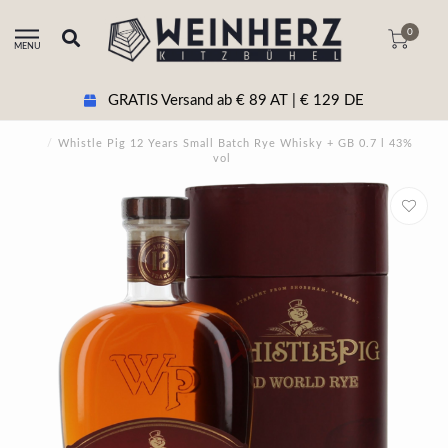
0
MENU
GRATIS Versand ab € 89 AT | € 129 DE
/
Whistle Pig 12 Years Small Batch Rye Whisky + GB 0.7 l 43%
vol