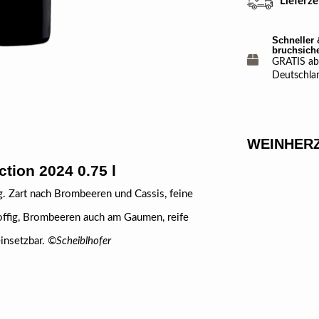
Lieferz
Schneller 
bruchsich
GRATIS ab 
Deutschla
WEINHERZ
tion 2024 0.75 l
g. Zart nach Brombeeren und Cassis, feine
offig, Brombeeren auch am Gaumen, reife
einsetzbar.
©Scheiblhofer