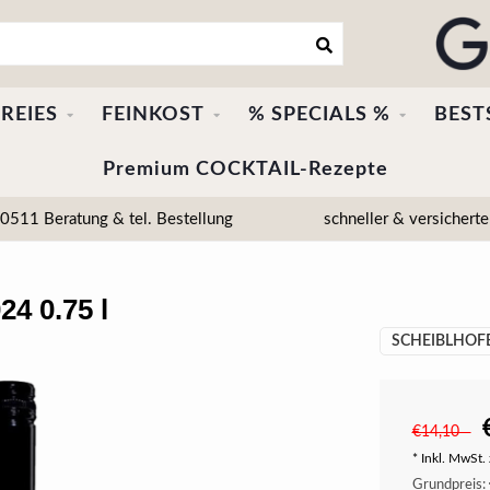
REIES
FEINKOST
% SPECIALS %
BEST
Premium COCKTAIL-Rezepte
511 Beratung & tel. Bestellung
schneller & versicherte
4 0.75 l
SCHEIBLHOFE
€14,10
* Inkl. MwSt. 
Grundpreis: 