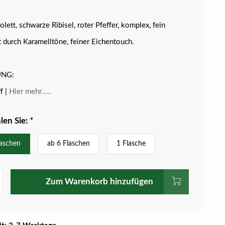
lett, schwarze Ribisel, roter Pfeffer, komplex, fein
 durch Karamelltöne, feiner Eichentouch.
NG:
f |
Hier mehr.....
len Sie:
*
laschen
ab 6 Flaschen
1 Flasche
Zum Warenkorb hinzufügen