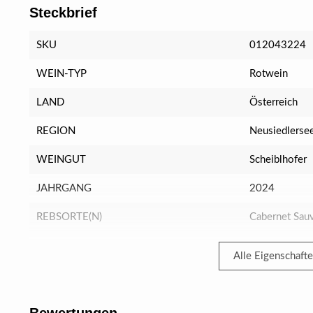
Steckbrief
SKU
012043224
WEIN-TYP
Rotwein
LAND
Österreich
REGION
Neusiedlerse
WEINGUT
Scheiblhofer
JAHRGANG
2024
REBSORTE(N)
Cabernet Sau
Alle Eigenschaft