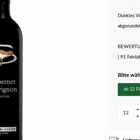
Dunkles Vio
abgerundet
BEWERTU
| 91 Falstaf
Bitte wäh
ab 12 F