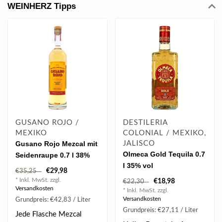
WEINHERZ Tipps
GUSANO ROJO /
DESTILERIA
MEXIKO
COLONIAL / MEXIKO,
Gusano Rojo Mezcal mit
JALISCO
Olmeca Gold Tequila 0.7
Seidenraupe 0.7 l 38%
l 35% vol
vol
€29,98
€35,25
* Inkl. MwSt. zzgl.
€18,98
€22,30
Versandkosten
* Inkl. MwSt. zzgl.
Versandkosten
Grundpreis: €42,83 / Liter
Grundpreis: €27,11 / Liter
Jede Flasche Mezcal