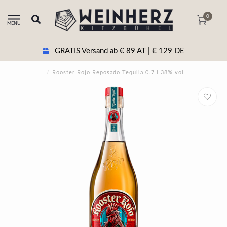
0
MENU
GRATIS Versand ab € 89 AT | € 129 DE
/
Rooster Rojo Reposado Tequila 0.7 l 38% vol