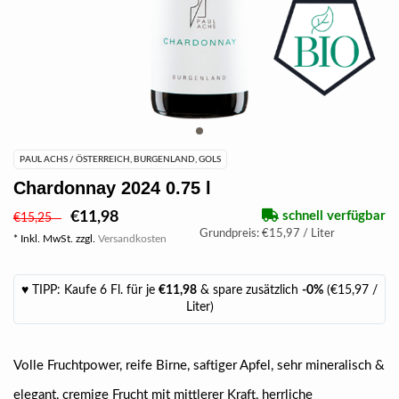
PAUL ACHS / ÖSTERREICH, BURGENLAND, GOLS
Chardonnay 2024 0.75 l
€11,98
schnell verfügbar
€15,25
Grundpreis: €15,97 / Liter
* Inkl. MwSt. zzgl.
Versandkosten
♥ TIPP: Kaufe 6 Fl. für je
€11,98
& spare zusätzlich
-0%
(€15,97 /
Liter)
Volle Fruchtpower, reife Birne, saftiger Apfel, sehr mineralisch &
elegant, cremige Frucht mit mittlerer Kraft, herrliche