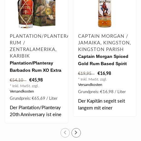
PLANTATION/PLANTERAY
CAPTAIN MORGAN /
RUM /
JAMAIKA, KINGSTON,
ZENTRALAMERIKA,
KINGSTON PARISH
KARIBIK
Captain Morgan Spiced
Plantation/Planteray
Gold Rum Based Spirit
Barbados Rum XO Extra
1.0 l 35% vol
€16,98
€19,95
Old 20th Anniversary 0.7
* Inkl. MwSt. zzgl.
€45,98
€54,10
l 40% vol
Versandkosten
* Inkl. MwSt. zzgl.
Versandkosten
Grundpreis: €16,98 / Liter
Grundpreis: €65,69 / Liter
Der Kapitän segelt seit
Der Plantation/Planteray
langem mit einer
20th Anniversary ist eine
gehissten Flagge üb..
Rum Cuvée..