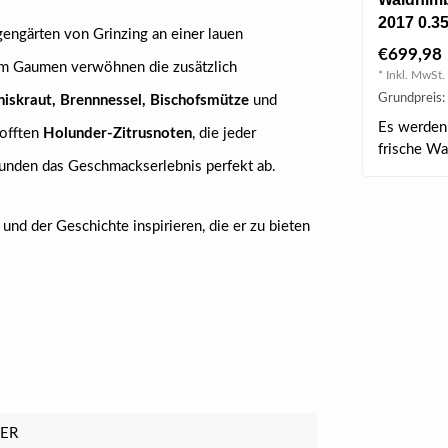
2017 0.35
gengärten von Grinzing an einer lauen
€699,98
m Gaumen verwöhnen die zusätzlich
* Inkl. MwSt. 
Grundpreis:
niskraut, Brennnessel, Bischofsmütze
und
Es werden 
hofften
Holunder-Zitrusnoten
, die jeder
frische W
runden das Geschmackserlebnis perfekt ab.
verarbeitet
d der Geschichte inspirieren, die er zu bieten
LER