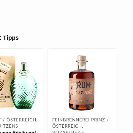
 Tipps
 / ÖSTERREICH,
FEINBRENNEREI PRINZ /
FE
RITZENS
ÖSTERREICH,
ÖS
eere Edelbrand
VORARLBERG,
VO