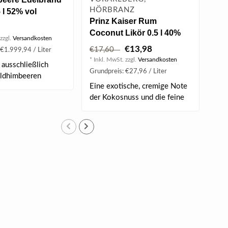
HÖRBRANZ
HÖ
 l 52% vol
Prinz Kaiser Rum
Pri
Coconut Likör 0.5 l 40%
Bra
zzgl.
Versandkosten
vol
€13,98
€17,60
€2
 €1.999,94 / Liter
* Inkl. MwSt. zzgl.
Versandkosten
* Ink
ausschließlich
Grundpreis: €27,96 / Liter
Grun
aldhimbeeren
Eine exotische, cremige Note
Die
- ..
der Kokosnuss und die feine
cha
Süß..
Eig