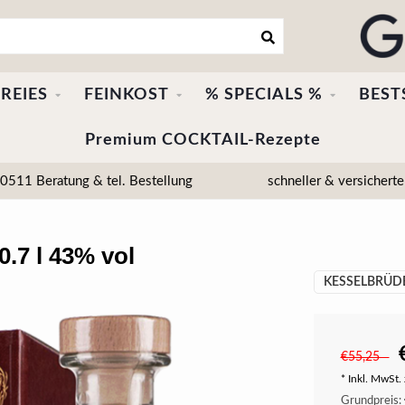
REIES
FEINKOST
% SPECIALS %
BEST
Premium COCKTAIL-Rezepte
511 Beratung & tel. Bestellung
schneller & versicherte
0.7 l 43% vol
KESSELBRÜDE
€55,25
* Inkl. MwSt. 
Grundpreis: 