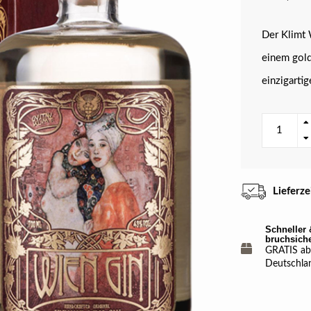
Der Klimt 
einem gold
einzigarti
Lieferz
Schneller 
bruchsich
GRATIS ab 
Deutschla