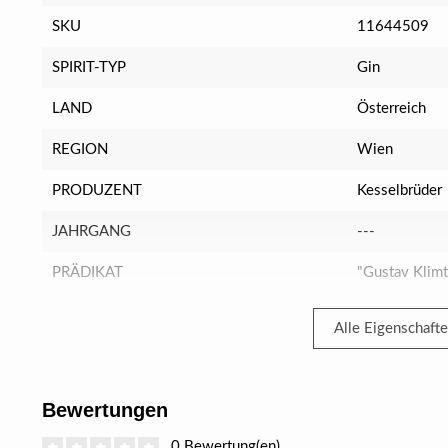
SKU
11644509
SPIRIT-TYP
Gin
LAND
Österreich
REGION
Wien
PRODUZENT
Kesselbrüder
JAHRGANG
---
PRÄDIKAT
"Gustav Klimt
Alle Eigenschaft
Bewertungen
0 Bewertung(en)