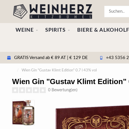
WEINE
SPIRITS
BIERE & ALKOHOLF
GRATIS Versand ab € 89 AT | € 129 DE
+43 5356 20
/
Wien Gin "Gustav Klimt Edition" 0.7 l 43% vol
Wien Gin "Gustav Klimt Edition" 
0 Bewertung(en)