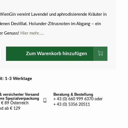
WienGin vereint Lavendel und aphrodisierende Kräuter in
enen Destillat. Holunder-Zitrusnoten im Abgang – ein
ger Genuss!
Hier mehr.....
Zum Warenkorb hinzufügen
eit: 1-3 Werktage
& versicherter Versand
Beratung & Bestellung
ere Spezialverpackung
+ 43 (0) 660 999 6370 oder
€ 89 Österreich
+ 43 (0) 5356 20511
nd ab € 129