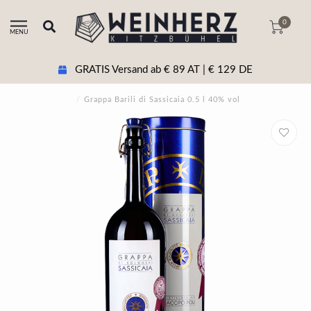
0
MENU
GRATIS Versand ab € 89 AT | € 129 DE
/
Grappa Barili di Sassicaia 0.5 l 40% vol