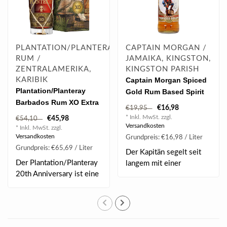
PLANTATION/PLANTERAY
CAPTAIN MORGAN /
RUM /
JAMAIKA, KINGSTON,
ZENTRALAMERIKA,
KINGSTON PARISH
KARIBIK
Captain Morgan Spiced
Plantation/Planteray
Gold Rum Based Spirit
Barbados Rum XO Extra
1.0 l 35% vol
€16,98
€19,95
Old 20th Anniversary 0.7
* Inkl. MwSt. zzgl.
€45,98
€54,10
l 40% vol
Versandkosten
* Inkl. MwSt. zzgl.
Versandkosten
Grundpreis: €16,98 / Liter
Grundpreis: €65,69 / Liter
Der Kapitän segelt seit
Der Plantation/Planteray
langem mit einer
20th Anniversary ist eine
gehissten Flagge üb..
Rum Cuvée..