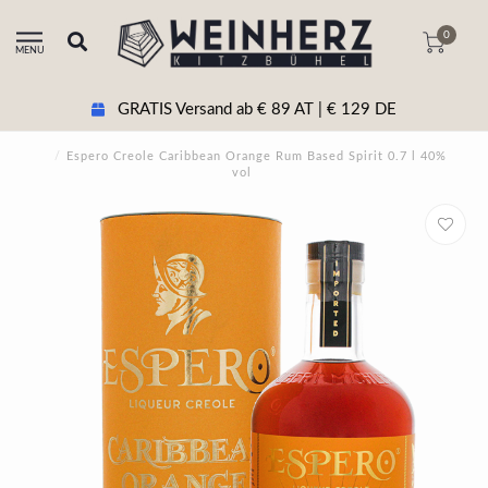
0
MENU
GRATIS Versand ab € 89 AT | € 129 DE
/
Espero Creole Caribbean Orange Rum Based Spirit 0.7 l 40%
vol