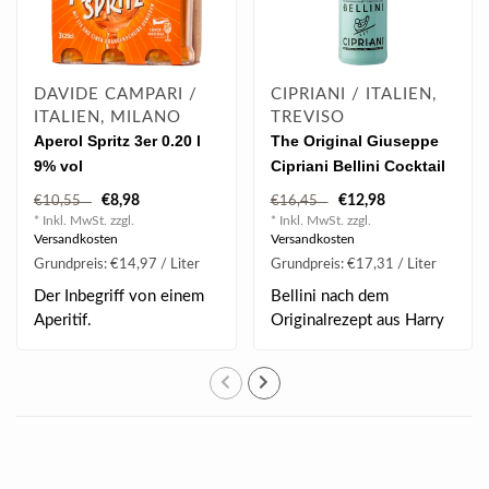
DAVIDE CAMPARI /
CIPRIANI / ITALIEN,
ITALIEN, MILANO
TREVISO
Aperol Spritz 3er 0.20 l
The Original Giuseppe
9% vol
Cipriani Bellini Cocktail
0.75 l 5.50% vol
€8,98
€12,98
€10,55
€16,45
* Inkl. MwSt. zzgl.
* Inkl. MwSt. zzgl.
Versandkosten
Versandkosten
Grundpreis: €14,97 / Liter
Grundpreis: €17,31 / Liter
Der Inbegriff von einem
Bellini nach dem
Aperitif.
Originalrezept aus Harry
´s Bar in Venedig. ..