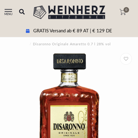
0
MENU
GRATIS Versand ab € 89 AT | € 129 DE
/
Disaronno Originale Amaretto 0.7 l 28% vol