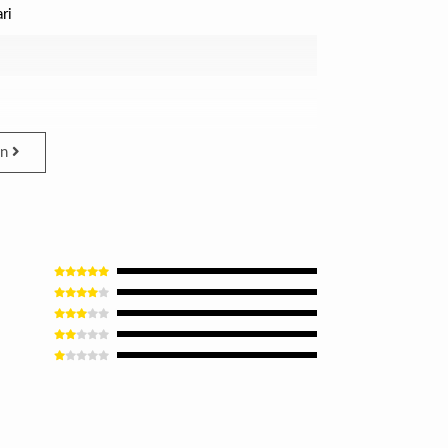
ri
en