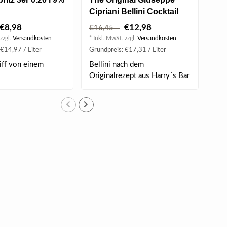
Cipriani Bellini Cocktail
Cip
0.75 l 5.50% vol
0.2
€8,98
€12,98
€16,45
€7
zzgl.
Versandkosten
* Inkl. MwSt. zzgl.
Versandkosten
* Ink
€14,97 / Liter
Grundpreis: €17,31 / Liter
Grun
iff von einem
Bellini nach dem
Bel
Originalrezept aus Harry´s Bar
Ori
in Venedig. ..
in V