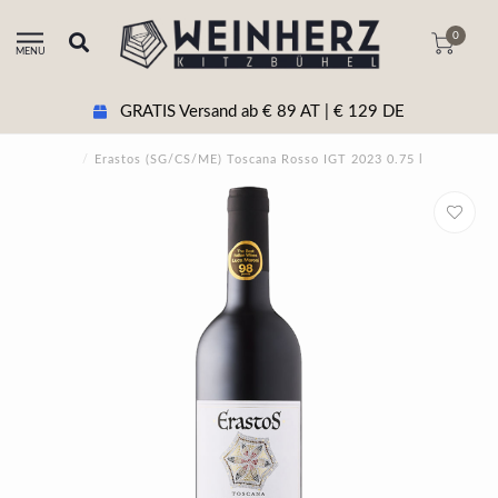
0
MENU
GRATIS Versand ab € 89 AT | € 129 DE
/
Erastos (SG/CS/ME) Toscana Rosso IGT 2023 0.75 l