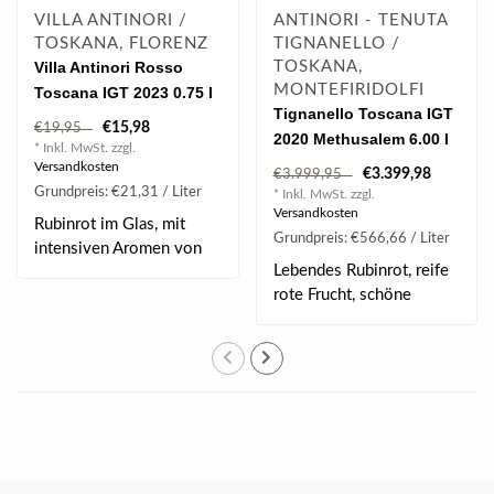
VILLA ANTINORI /
ANTINORI - TENUTA
TOSKANA, FLORENZ
TIGNANELLO /
Villa Antinori Rosso
TOSKANA,
MONTEFIRIDOLFI
Toscana IGT 2023 0.75 l
Tignanello Toscana IGT
€15,98
€19,95
2020 Methusalem 6.00 l
* Inkl. MwSt. zzgl.
Versandkosten
€3.399,98
€3.999,95
Grundpreis: €21,31 / Liter
* Inkl. MwSt. zzgl.
Versandkosten
Rubinrot im Glas, mit
Grundpreis: €566,66 / Liter
intensiven Aromen von
Lebendes Rubinrot, reife
dunklen Früchten..
rote Frucht, schöne
Anklänge an fri..