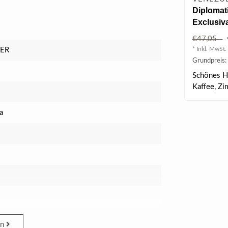
Diplomat
Exclusiv
in GB 0.7 
€47,05
* Inkl. MwSt. 
LER
Grundpreis: 
Schönes H
Kaffee, Zim
mit ..
a
en