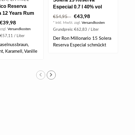
ico Reserva
Dip
Especial 0.7 l 40% vol
a 12 Years Rum
Vin
€43,98
€54,95
l
43%
€39,98
€9
* Inkl. MwSt. zzgl.
Versandkosten
zzgl.
Versandkosten
* Ink
Grundpreis: €62,83 / Liter
€57,11 / Liter
Grun
Der Ron Millonario 15 Solera
aselnussbraun,
Kla
Reserva Especial schmückt
t, Karamell, Vanille
Nas
sich ..
..