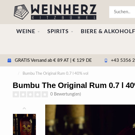
WEINE
SPIRITS
BIERE & ALKOHOLF
GRATIS Versand ab € 89 AT | € 129 DE
+43 5356 20
/
Bumbu The Original Rum 0.7 l 40% vol
Bumbu The Original Rum 0.7 l 40
0 Bewertung(en)