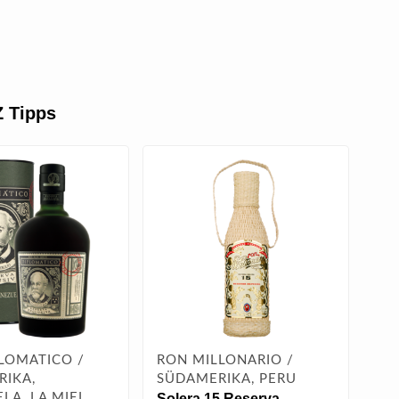
 Tipps
LOMATICO /
RON MILLONARIO /
RO
IKA,
SÜDAMERIKA, PERU
SÜ
LA, LA MIEL
Solera 15 Reserva
VE