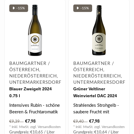
❥ -15%
❥ -15%
BAUMGARTNER /
BAUMGARTNER /
ÖSTERREICH,
ÖSTERREICH,
NIEDERÖSTERREICH,
NIEDERÖSTERREICH,
UNTERMARKERSDORF
UNTERMARKERSDORF
Blauer Zweigelt 2024
Grüner Veltliner
0.75 l
Weinviertel DAC 2024
0.75 l
Intensives Rubin - schöne
Strahlendes Strohgelb -
Beeren & Fruchtaromatik
saubere Frucht mit
- eingebundener Würze -
angenehmer Würze -
€7,98
€7,98
€9,39
€9,40
fein..
saftig und spritz..
* Inkl. MwSt. zzgl.
Versandkosten
* Inkl. MwSt. zzgl.
Versandkosten
Grundpreis: €10,65 / Liter
Grundpreis: €10,64 / Liter